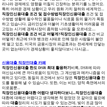
리나라 경제에도 영향을 끼칠지 긴장하는 분위기를 느꼈어요.
특히 어려운 경제 상황이고 우리 원화 가치 절하와 세계적인...
직장인
신용대출
조건 및 접수방법
직장인
신용대출
조건 및 접
수방법 생활에 필수적인 물품들이나 식료품 등의 물가가 폭등
하고 있습니다. 금리인상과 더불어 기초생활마져 어려움을 겪
고있는 시기에 경제시장이 좀처럼 나아질 줄 모르네요....
직장인
신용대출
조건 비교 어떻게?
직장인
신용대출
조건 비교
어떻게? 최근에 SVB 뱅크런 사태로 인해 많은 사람들이 불안
에 떨고 있죠. 미국의 금융시장의 파급효과는 전세계에 안닿는
곳이 없는데다가 경제상황이 좋지않다보니 다시금...
신용대출 직장인대출 카페
직장인
신용대출
한도 DSR 최대 활용하기
비록, DSR에 따라
여신심사에 큰 까다로움이 있지만, 그 계산법과 메카니즘을 이
해하고 있다면, 동질의 조건에서 보다 많은
직장인
신용대출
한
도를 활용해 낼 수 있습니다. 또한, 이는 비단, 양적 측면에서의
이로움뿐...
직장인
신용대출
대환 어렵다 생각하다보니...
직장인
신용대출
대환에 대해선 어렵다고 생각해본 적 없었던 것 같아요 필요에
따라
대출
정리의 시도가 필요할 수 있는건데, 빚이 조금 많아