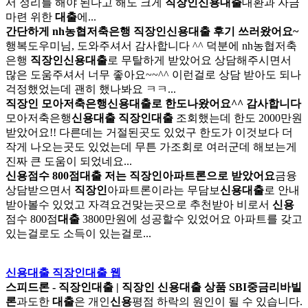
서 정리를 해야 된다고 해도 크게
직장인
신용대출
대환과 자금
마련 위한
대출
에...
간단하게 nh농협저축은행
직장인
신용대출
후기 쓰러왔어요~
행복도우미님, 도와주셔서 감사합니다 ^^ 덕분에 nh농협저축
은행
직장인
신용대출
로 무탈하게 받았어요 상담해주시면서
많은 도움주셔서 너무 좋아요~~^^ 이런걸로 상담 받아도 되나
걱정했었는데 괜히 했나봐요 ㅋㅋ...
직장인
모아저축은행
신용대출
로 한도나왔어요^^ 감사합니다
모아저축은행
신용대출 직장인대출
조회했는데 한도 2000만원
받았어요!! 다른데는 거절된곳도 있었구 한도가 이것보다 더
작게 나오는곳도 있었는데 무튼 가조회로 여러군데 해보는게
진짜 큰 도움이 되었네요...
신용
점수 800점
대출
저는
직장인
아파트론으로 받았어요
금융
상담받으면서
직장인
아파트론이라는 무담보
신용대출
로 안내
받아볼수 있었고 자격요건맞는곳으로 추천받아 비로서
신용
점수 800점
대출
3800만원에 성공할수 있었어요 아파트를 갖고
있는걸로도 소득이 있는걸로...
신용대출 직장인대출 웹
스피드론 -
직장인대출
|
직장인
신용대출
상품 SBI중금리바빌
론
과도한
대출
은 개인
신용
평점 하락의 원인이 될 수 있습니다.