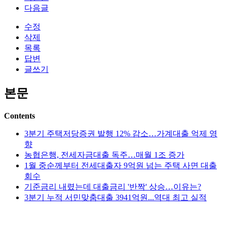
다음글
수정
삭제
목록
답변
글쓰기
본문
Contents
3분기 주택저당증권 발행 12% 감소…가계대출 억제 영
향
농협은행, 전세자금대출 독주…매월 1조 증가
1월 중순께부터 전세대출자 9억원 넘는 주택 사면 대출
회수
기준금리 내렸는데 대출금리 '반짝' 상승…이유는?
3분기 누적 서민맞춤대출 3941억원...역대 최고 실적