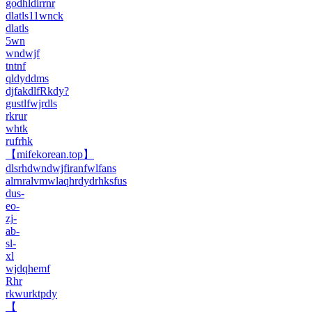
godhldirrnr
dlatls11wnck
dlatls
5wn
wndwjf
tntnf
qldyddms
djfakdlfRkdy?
gustlfwjrdls
rkrur
whtk
rufrhk
【mifekorean.top】
dlsrhdwndwjfiranfwlfans
alrnralvmwlaqhrdydrhksfus
dus­
eo­
zj­
ab­
sl­
xl
wjdqhemf
Rhr
rkwurktpdy
【