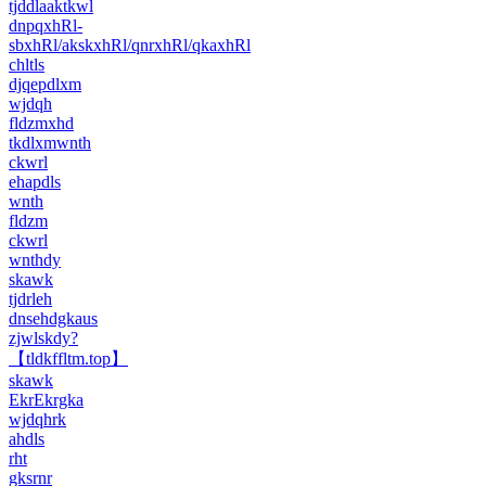
tjddlaaktkwl
dnpqxhRl-
sbxhRl/akskxhRl/qnrxhRl/qkaxhRl
chltls
djqepdlxm
wjdqh
fldzmxhd
tkdlxmwnth
ckwrl
ehapdls
wnth
fldzm
ckwrl
wnthdy
skawk
tjdrleh
dnsehdgkaus
zjwlskdy?
【tldkffltm.top】
skawk
EkrEkrgka
wjdqhrk
ahdls
rht
gksrnr