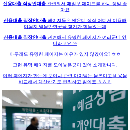
신용대출 직장인대출
관련되서 매일 업데이트를 하니 정말 좋
아요
신용대출 직장인대출
페이지들은 많은데 정작 어디서 이용해
야될지 믿을만한곳을 찾기가 힘들었는데
신용대출 직장인대출
관련해서 유명한 페이지가 여러군데 있
더라고요 ^^
아무래도 유명한 페이지는 이유가 있지 않겠어요? ㅎㅎ
그런 유명 페이지를 모아놓은곳이 있어 소개합니다.
여러 페이지가 한눈에 보이니 관련 아이템는 물론이고 비용을
비교해서 계산하기도 편리하고 말이죠 ㅎㅎㅎ