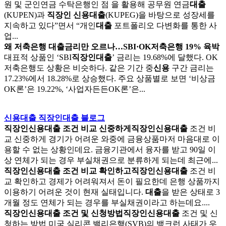
원 및 군인연금 수탁은행인 점 을 활용해 공무원 연금
대출
(KUPEN)과
직장인
신용대출
(KUPEG)을 바탕으로 성장세를
지속하고 있다”면서 “개인
대출
포트폴리오 다변화를 통한 사
업...
왜 저축은행
대출
금리만 오르나…SBI·OK저축은행 19% 육박
대표적 상품인 ‘SBI
직장인대출
’ 금리는 19.68%에 달했다. OK
저축은행도 상황은 비슷하다. 같은 기간 중
신용
구간 금리는
17.23%에서 18.28%로 상승했다. 주요 상품별로 보면 ‘비상금
OK론’은 19.22%, ‘사업자든든OK론’은...
신용대출 직장인대출 블로그
직장인
신용대출
조건 비교 신중하게
직장인
신용대출
조건 비
교 신중하게 경기가 어려운 와중에 금융상품마저 마음대로 이
용할 수 없는 상황인데요. 금융기관에서 융자를 받고 90일 이
상 연체가 되는 경우 부실채권으로 분류하게 되는데 최근에...
직장인
신용대출
조건 비교 확인하고
직장인
신용대출
조건 비
교 확인하고 경제가 어려워져서 돈이 필요한데 은행 상품까지
이용하기 어려운 것이 현재 실태입니다.
대출
을 받은 상태로 3
개월 정도 연체가 되는 경우를 부실채권이라고 하는데요....
직장인
신용대출
조건 및 신청방법
직장인
신용대출
조건 및 신
청하는 방법 미국 실리콘 밸리은행(SVB)의 뱅크런 사태가 우