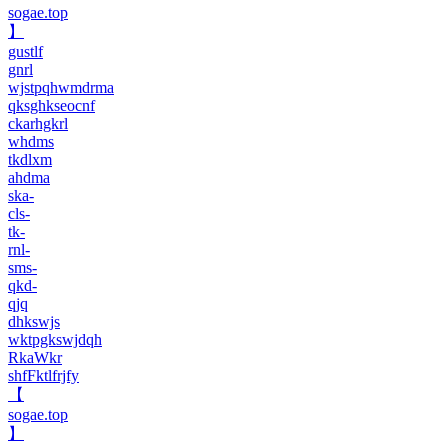
sogae.top
】
gustlf
gnrl
wjstpqhwmdrma
qksghkseocnf
ckarhgkrl
whdms
tkdlxm
ahdma
ska­
cls­
tk­
rnl­
sms­
qkd­
qjq
dhkswjs
wktpgkswjdqh
RkaWkr
shfFktlfrjfy
【
sogae.top
】