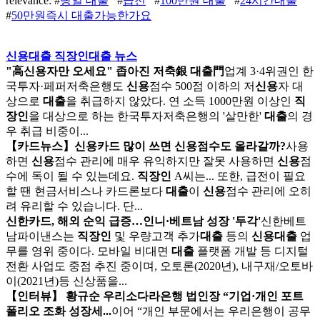
relevance: #
당일 대출
#
급전
#
100만원 대출
#
24시간대출
#
50만원즉시 대출가능한가요
신용대출 직장인대출 뉴스
"高
신용
자만 오세요" 좁아진 저축銀
대출
門
업계 3·4위권인 한
국투자·페퍼저축은행도
신용
점수 500점 이하의 저
신용
자 대
상으로
대출
을 취급하지 않았다. 연 소득 1000만원 이상인
직
장인
을 대상으로 하는 한국투자저축은행의 '살만한'
대출
의 경
우 취급 비중이...
【카드뉴스】
신용
카드 많이 쓰면
신용
점수도 올라갈까?
사용
하면
신용
점수 관리에 매우 유익하지만 잘못 사용하면
신용
점
수에 독이 될 수 있는데요.
직장인
A씨는... 또한, 급전이 필요
할 땐 현금서비스나 카드론보다
대출
이
신용
점수 관리에 오히
려 유리할 수 있습니다. 단...
신한카드, 해외 순익 급증…인니·베트남 성장 '두각'
신한베트
남파이낸스는
직장인
및 우량고객 추가
대출
등의
신용대출
업
무를 영위 중이다. 모바일 비대면
대출
플랫폼 개발 등 디지털
전환 사업도 중점 추진 중이며, 오토론(2020년), 내구재/오토바
이(2021년)등 신상품을...
【인터뷰】 황규순 우리소다라은행 법인장 “기업·개인 포트
폴리오 조화 성장세...
이어 “개인 부문에서는 우리은행이 공무