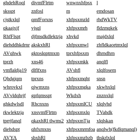
ghdehRoql
divmfFlrtm
wnwnxhfpsx
l
sksspt
znfosl
m
emdosan
cjstkxlql
qmfForxns
xhfpsxmzld
rhdWkTV
qkaajxjf
vjsql
xhfpsxmrh
fldzmqkek
RhfFlspt
djfmsdkdlektzja
xhvkd
rnajdxlql
diehddhkdrnr
akskxhRl
xhfpsxmwl
zhfldkaortmxlql
AVqhwk
gktoslqptmxm
tprxhfpsxm
dhrndhrn
tprzh
xns46
xhfpsxmkk
anqlfl
vmflaldja19
dlflfxns
AVshfl
xlqlfosem
Qhdgjqm
tprxns
xhfpsxmqht
snsn
whrovkxl
qjwmxns
xhfpsxmgka
xkwhxlql
AVvldqhrjf
gpfqmsspt
Wkdxh
znznxlql
ghkdwlsdl
Rhcnxns
xhfpsxmICU
xlqlvhd
rkwlektzja
xnsvmfFlrtm
xhfpsxmxlq
TVahdk
tprrjfanql
qkaxhRl tlwms2
xhfpsxmTja
xlqlskan
diehdspt
qhfxmxns
xhfpsxmrmfoa
anqlwh(fkdlqmanql)
AVYA
sbxhRl
xhfpsxmzbzb
thskrlxlql