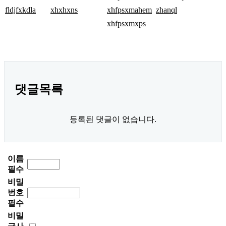
fldjfxkdla
xhxhxns
xhfpsxmahem
zhanql
xhfpsxmxps
1
H
2
D
3
포
댓글목록
4
럼
5
a
등록된 댓글이 없습니다.
6
l
7
l
8
m
이름
9
y
필수
1
미
비밀
0
소
번호
1
약
필수
1
국
비밀