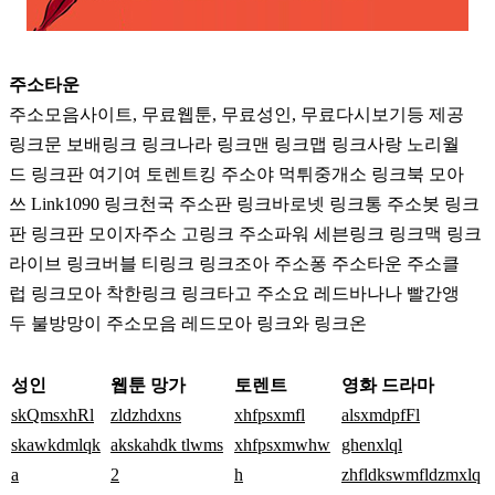
주소타운
주소모음사이트, 무료웹툰, 무료성인, 무료다시보기등 제공
링크문 보배링크 링크나라 링크맨 링크맵 링크사랑 노리월
드 링크판 여기여 토렌트킹 주소야 먹튀중개소 링크북 모아
쓰 Link1090 링크천국 주소판 링크바로넷 링크통 주소봇 링크
판 링크판 모이자주소 고링크 주소파워 세븐링크 링크맥 링크
라이브 링크버블 티링크 링크조아 주소퐁 주소타운 주소클
럽 링크모아 착한링크 링크타고 주소요 레드바나나 빨간앵
두 불방망이 주소모음 레드모아 링크와 링크온
성인
웹툰 망가
토렌트
영화 드라마
skQmsxhRl
zldzhdxns
xhfpsxmfl
alsxmdpfFl
skawkdmlqk
akskahdk tlwms
xhfpsxmwhw
ghenxlql
a
2
h
zhfldkswmfldzmxlq