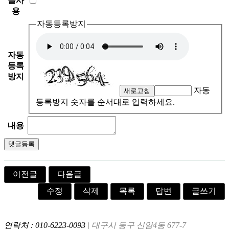
글사
1
k
용
2
a
자동등록방지
1
j
3
i
자동
1
n
등록
4
o
방지
1
m
자동
새로고침
5
i
등록방지 숫자를 순서대로 입력하세요.
k
내용
o
1
1
4
이전글
다음글
m
수정
삭제
목록
답변
글쓰기
i
f
e
연락처 : 010-6223-0093
| 대구시 동구 신암4동 677-7