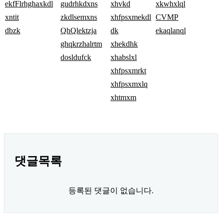
ekfFlrhghaxkdl
gudrhkdxns
xhvkd
xkwhxlql
xntit
zkdlsemxns
xhfpsxmekdl
CVMP
dbzk
QhQlektzja
dk
ekaqlanql
ghqkrzhalrtm
xhekdhk
dosldufck
xhabslxl
xhfpsxmrkt
xhfpsxmxlq
xhtmxm
댓글목록
등록된 댓글이 없습니다.