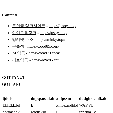
Contents
토인국 링크사이트
-
https://jusoya.top
아이모음링크
-
https://jusoya.top
밍키넷 주소
-
https://minky.top//
우즐성
-
https://xood85.com/
24 약국
-
https://xoad79.com/
러브약국
-
https://love85.cc/
GOTTANUT
GOTTANUT
tjddls
dnpqxns akdr
xhfpsxm
dudghk emfkak
EkfEkfxlql
k
xhfpsxmdhkd
WAVVE
dprtmahdk
wpdlaksk
l
fprldtmTV