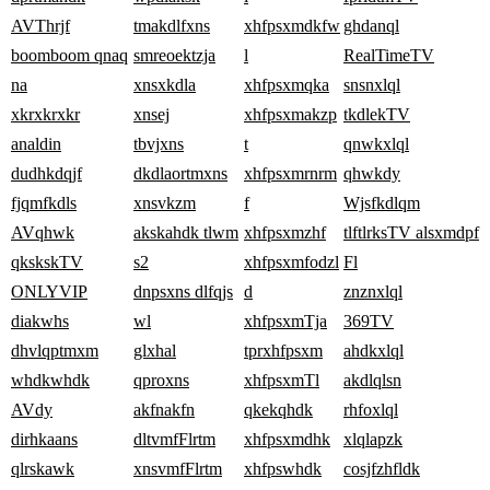
AVThrjf
tmakdlfxns
xhfpsxmdkfw
ghdanql
boomboom qnaq
smreoektzja
l
RealTimeTV
na
xnsxkdla
xhfpsxmqka
snsnxlql
xkrxkrxkr
xnsej
xhfpsxmakzp
tkdlekTV
analdin
tbvjxns
t
qnwkxlql
dudhkdqjf
dkdlaortmxns
xhfpsxmrnrm
qhwkdy
fjqmfkdls
xnsvkzm
f
Wjsfkdlqm
AVqhwk
akskahdk tlwm
xhfpsxmzhf
tlftlrksTV alsxmdpf
qkskskTV
s2
xhfpsxmfodzl
Fl
ONLYVIP
dnpsxns dlfqjs
d
znznxlql
diakwhs
wl
xhfpsxmTja
369TV
dhvlqptmxm
glxhal
tprxhfpsxm
ahdkxlql
whdkwhdk
qproxns
xhfpsxmTl
akdlqlsn
AVdy
akfnakfn
qkekqhdk
rhfoxlql
dirhkaans
dltvmfFlrtm
xhfpsxmdhk
xlqlapzk
qlrskawk
xnsvmfFlrtm
xhfpswhdk
cosjfzhfldk